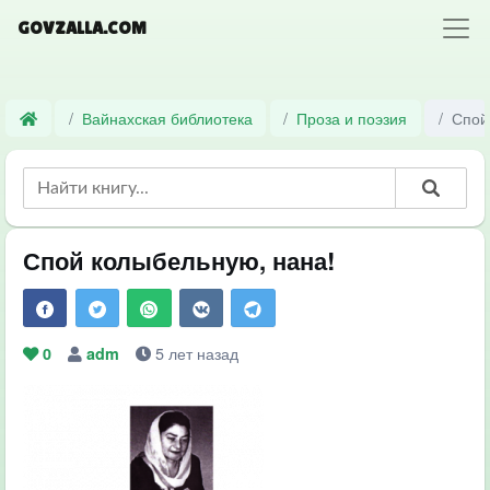
GOVZALLA.COM
Вайнахская библиотека
Проза и поэзия
Спой
Спой колыбельную, нана!
5 лет назад
0
adm