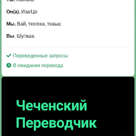
Он(а).
Иза/Цо
Мы.
Вай, тхо/оха, тхаьш
Вы
. Шу/эша.
Переведенные запросы
В ожидании перевода