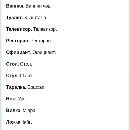
Ванная.
Ваннин чоь.
Туалет.
ХьаштагІа.
Телевизор.
Телевизор.
Ресторан.
Ресторан
Официант.
Официант.
Стол.
Стол.
Стул.
Г1ант.
Тарелка.
Бошхап.
Нож.
Урс.
Вилка
. МІара.
Ложка
. Іайг.