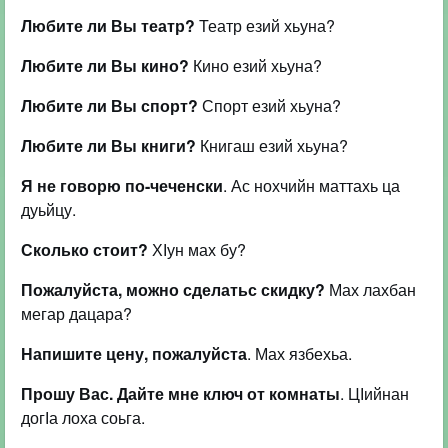
Любите ли Вы театр?
Театр езий хьуна?
Любите ли Вы кино?
Кино езий хьуна?
Любите ли Вы спорт?
Спорт езий хьуна?
Любите ли Вы книги?
Книгаш езий хьуна?
Я не говорю по-чеченски
. Ас нохчийн маттахь ца
дуьйцу.
Сколько стоит?
ХІун мах бу?
Пожалуйста, можно сделатьс скидку?
Мах лахбан
мегар дацара?
Напишите цену, пожалуйста
. Мах язбехьа.
Прошу Вас. Дайте мне ключ от комнаты
. ЦІийнан
догІа лоха соьга.