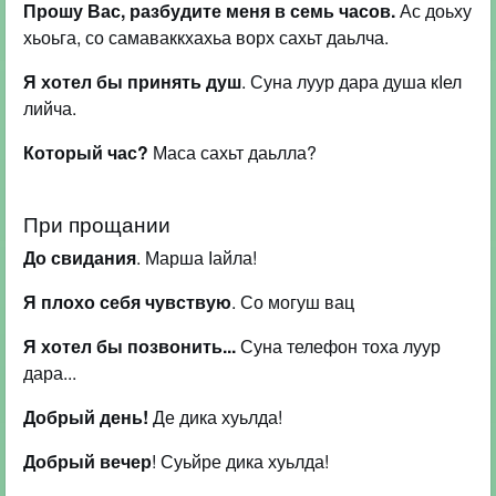
Прошу Вас, разбудите меня в семь часов.
Ас доьху
хьоьга, со самаваккхахьа ворх сахьт даьлча.
Я хотел бы принять душ
. Суна луур дара душа кІел
лийча.
Который час?
Маса сахьт даьлла?
При прощании
До свидания
. Марша Іайла!
Я плохо себя чувствую
. Со могуш вац
Я хотел бы позвонить...
Суна телефон тоха луур
дара...
Добрый день!
Де дика хуьлда!
Добрый вечер
! Суьйре дика хуьлда!