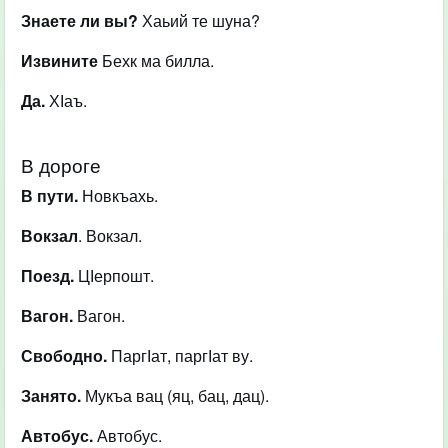
Знаете ли вы?
Хаьий те шуна?
Извините
Бехк ма билла.
Да.
ХІаъ.
В дороге
В пути.
Новкъахь.
Вокзал
. Вокзал.
Поезд.
ЦІерпошт.
Вагон.
Вагон.
Свободно.
ПаргІат, паргІат ву.
Занято.
Мукъа вац (яц, бац, дац).
Автобус.
Автобус.