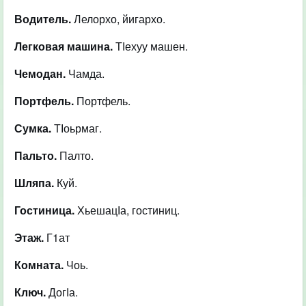
Водитель.
Лелорхо, йигархо.
Легковая машина.
ТІехуу машен.
Чемодан.
Чамда.
Портфель.
Портфель.
Сумка.
ТІоьрмаг.
Пальто.
Палто.
Шляпа.
Куй.
Гостиница.
ХьешацІа, гостиниц.
Этаж.
Г1ат
Комната.
Чоь.
Ключ.
ДогІа.