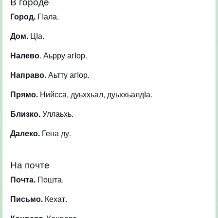
В городе
Город.
ГІала.
Дом.
ЦІа.
Налево
. Аьрру агІор.
Направо.
Аьтту агІор.
Прямо.
Нийсса, дуьххьал, дуьххьалдІа.
Близко.
Уллаьхь.
Далеко.
Гена ду.
На почте
Почта.
Пошта.
Письмо.
Кехат.