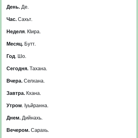
День.
Де.
Час.
Сахьт.
Неделя
. КІира.
Месяц.
Бутт.
Год
. Шо.
Сегодня.
Тахана.
Вчера.
Селхана.
Завтра.
Кхана.
Утром
. Іуьйранна.
Днем.
Дийнахь.
Вечером.
Сарахь.