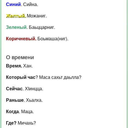
Синий
. Сийна.
Желтый.
Можаниг.
Зеленый
. Баьццарниг.
Коричневый.
Боьмаша(ниг).
О времени
Время.
Хан.
Который час
? Маса сахьт даьлла?
Сейчас
. ХІинцца.
Раньше
. Хьалха.
Когда
. Маца.
Где?
Мичахь?