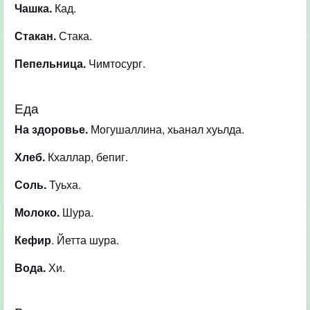
Чашка.
Кад.
Стакан.
Стака.
Пепельница.
Чимтосург.
Еда
На здоровье.
Могушаллина, хьанал хуьлда.
Хлеб.
Кхаллар, бепиг.
Соль.
Туьха.
Молоко.
Шура.
Кефир
. Йетта шура.
Вода.
Хи.