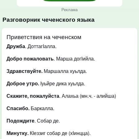
Реклама
Разговорник чеченского языка
Приветствия на чеченском
Дружба
. ДоттагІалла.
Добро пожаловать
. Марша догІийла.
Здравствуйте.
Маршалла хуьлда.
Доброе утро.
Іуьйре дика хуьлда.
Скажите, пожалуйста
. Алахьа (мн.ч. - алийша)
Спасибо.
Баркалла.
Подождите
. Собар де.
Минутку.
КІеззиг собар де (хІинцца).