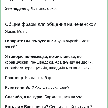
Земледелец
. Латталелорхо.
Общие фразы для общения на чеченском
Язык
. Мотт.
Говорите Вы по-русски?
Хьуна оьрсийн мотт
хаьий?
Я говорю по-немецки, по-английски, по
французски, по-шведски
. Аса дуьйцу немцойн,
английски, французийн, шведийн меттанашкахь.
Разговор
. Къамел, хабар.
Курите ли Вы?
Ахь цигаьрка узий?
Спасибо, я не курю.
Баркалла, аса ца узу.
Есть ли у Вас спички?
Сирникаш юй хьоьгахь?