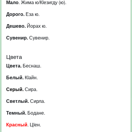
Мало
. Жима ю/КІезигду (ю).
Дорого.
Еза ю.
Дешево.
Йорах ю.
Сувенир.
Сувенир.
Цвета
Цвета.
Беснаш.
Белый.
КІайн.
Серый.
Сира.
Светлый.
Сирла.
Темный.
Бодане.
Красный
. ЦІен.