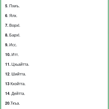
5
. Пхиъ.
6
. Ялх.
7.
ВорхІ.
8.
БархІ.
9.
Исс.
10.
Итт.
11.
Цхьайтта.
12
. Шийтта.
13
Кхойтта.
14
. Дейтта.
20
.Ткъа.