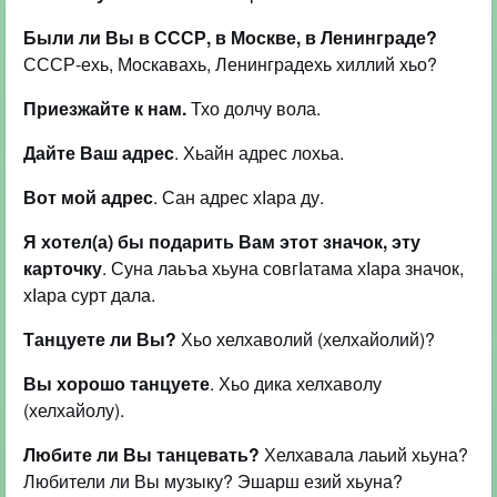
Были ли Вы в СССР, в Москве, в Ленинграде?
СССР-ехь, Москавахь, Ленинградехь хиллий хьо?
Приезжайте к нам.
Тхо долчу вола.
Дайте Ваш адрес
. Хьайн адрес лохьа.
Вот мой адрес
. Сан адрес хІара ду.
Я хотел(а) бы подарить Вам этот значок, эту
карточку
. Суна лаьъа хьуна совгІатама хІара значок,
хІара сурт дала.
Танцуете ли Вы?
Хьо хелхаволий (хелхайолий)?
Вы хорошо танцуете
. Хьо дика хелхаволу
(хелхайолу).
Любите ли Вы танцевать?
Хелхавала лаьий хьуна?
Любители ли Вы музыку? Эшарш езий хьуна?