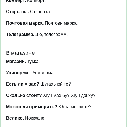
Конверт.
Конверт.
Открытка.
Открытка.
Почтовая марка.
Почтови марка.
Телеграмма.
ЗІе, телеграмм.
В магазине
Магазин.
Туька.
Универмаг.
Универмаг.
Есть ли у вас?
Шугахь юй те?
Сколько стоит?
ХІун мах бу? ХІун доьху?
Можно ли примерить?
Юста мегий те?
Велико.
Йоккха ю.