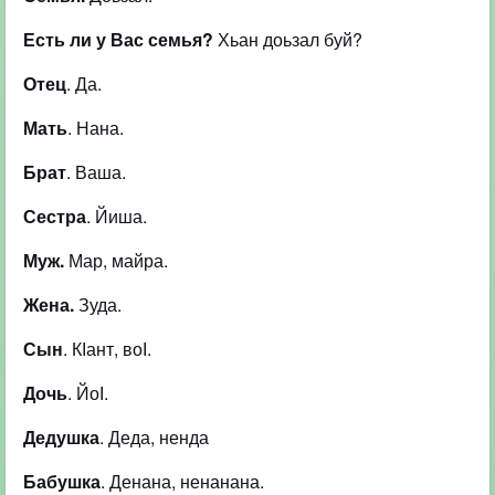
Есть ли у Вас семья?
Хьан доьзал буй?
Отец
. Да.
Мать
. Нана.
Брат
. Ваша.
Сестра
. Йиша.
Муж.
Мар, майра.
Жена.
Зуда.
Сын
. КІант, воІ.
Дочь
. ЙоІ.
Дедушка
. Деда, ненда
Бабушка
. Денана, ненанана.