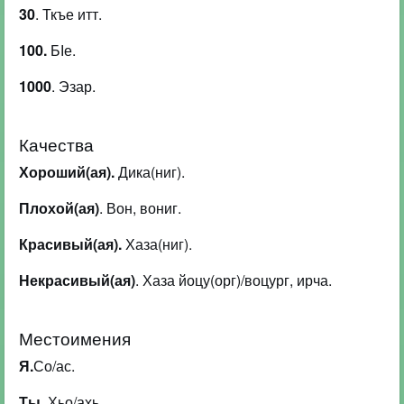
30
. Ткъе итт.
100.
БІе.
1000
. Эзар.
Качества
Хороший(ая).
Дика(ниг).
Плохой(ая)
. Вон, вониг.
Красивый(ая).
Хаза(ниг).
Некрасивый(ая)
. Хаза йоцу(орг)/воцург, ирча.
Местоимения
Я.
Со/ас.
Ты.
Хьо/ахь.