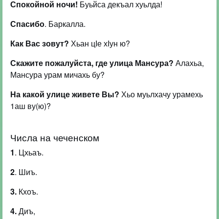
Спокойной ночи!
Буьйса декъал хуьлда!
Спасибо
. Баркалла.
Как Вас зовут?
Хьан цІе хІун ю?
Скажите пожалуйста, где улица Мансура?
Алахьа,
Мансура урам мичахь бу?
На какой улице живете Вы?
Хьо муьлхачу урамехь
1аш ву(ю)?
Числа на чеченском
1
. Цхьаъ.
2
. Шиъ.
3.
Кхоъ.
4.
Диъ,