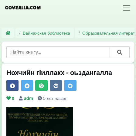
GOVZALLA.COM
Вайнахская библиотека
Образовательная литерат
Нохчийн гIиллакх - оьздангалла
5 лет назад
0
adm