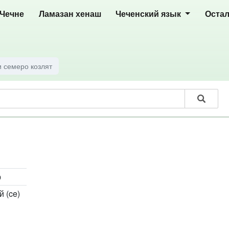
 Чечне
Ламазан хенаш
Чеченский язык
Оста
и семеро козлят
р
 (ce)