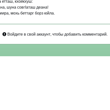
 етташ, кхойкхуш:
на, шуна совгIаташ деана!
иира, мохь беттарг борз юйла.
Войдите в свой аккаунт, чтобы добавить комментарий.