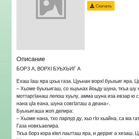
Скачать
Описание
БОРЗ А, ВОРХI БУЬХЬИГ А
Ехаш Iаш яра цхьа газа. Цуьнан ворхI буьхьиг яра. Цк
– Хьоме буьхьигаш, со хьуьнах йоьду шуна, ткъа шу 
моттаргIанаш лелош хуьлу, амма шуна иза евзар ю ст
нана цIа еана, шуна совгIаташ а деана».
Буьхьигаша жоп делира:
– Хьоме нана, тхо ларлур ду, хьо гIо хьайна, са ма га
Газа новкъаелира.
Ткъа борз кора кIел лаьтташ яра, и дерриг а хезаш. Ц