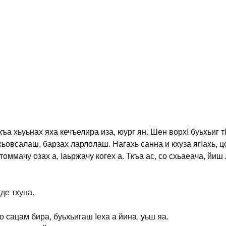
ъа хьуьнах яха кечъелира иза, юург ян. Шен ворхI буьхьиг тI
хьовсалаш, барзах ларлолаш. Нагахь санна и кхуза ягIахь, 
оммачу озах а, Iаьржачу когех а. Ткъа ас, со схьаеача, йи
тде тхуна.
о сацам бира, буьхьигаш Iеха а йина, уьш яа.