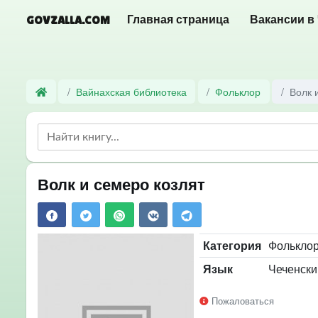
GOVZALLA.COM
Главная страница
Вакансии в
Вайнахская библиотека
Фольклор
Волк 
Волк и семеро козлят
Категория
Фолькло
Язык
Чеченский
Пожаловаться