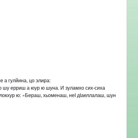
е а гулйина, цо элира:
цо шу ерриш а юур ю шуна. И зуламхо сих-сиха
ш локхур ю: «Бераш, хьоменаш, неI дIаеллалаш, шун