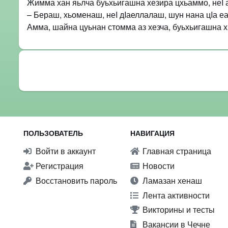
Жимма хан яьлча буьхьигашна хезира цхьаммо, неI а
– Бераш, хьоменаш, неI дIаеллалаш, шун нана цIа еа
Амма, шайна цуьнан стомма аз хезча, буьхьигашна х
ПОЛЬЗОВАТЕЛЬ
НАВИГАЦИЯ
Войти в аккаунт
Главная страница
Регистрация
Новости
Восстановить пароль
Ламазан хенаш
Лента активности
Викторины и тесты
Вакансии в Чечне