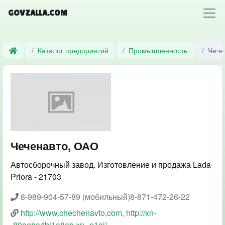
GOVZALLA.COM
Каталог предприятий
Промышленность
Чече
Чеченавто, ОАО
Автосборочный завод. Изготовление и продажа Lada
Priora - 21703
8-989-904-57-89 (мобильный)8-871-472-26-22
http://www.chechenavto.com, http://xn-
-80aeha4bi1a8ab.xn--p1ai/