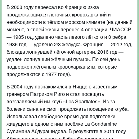
В 2003 году переехал во Францию из-за
продолжающихся лёгочных кровохарканий и
необходимости в тёплом морском климате (на данный
момент, в своей жизни перенёс 4 операции: ЧИАССР
— 1985 год, удалено часть левого лёгкого и 3 ребра.
1986 год — удалено 2/3 желудка. Франция — 2012 год,
блокада лопнувшей лёгочной артерии. 2016 год —
удален лопнувший жёлчный пузырь. По сей день
подвержен лёгочным кровохарканьям, которые
продолжаются с 1977 года).
В 2004 году познакомился в Ницце с известным
тренером Патриком Риго и стал посещать
возглавляемый им клуб «Les Spartiates». Из-за
болезни сына не смог продолжать посещение клуба.
Использовал свободное время для подготовки
живущего в одном с ним посёлке La Condamine
Сулимана Абдурашидова. В результате в 2011 году
Абдурашидов завоевал Кубок Франции и стал