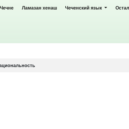
 Чечне
Ламазан хенаш
Чеченский язык
Оста
ациональность