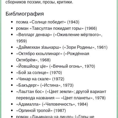
сборников поэзии, прозы, критики.
Библиография
поэма «Солнце победит» (1943)
роман «Тавсултан покидает горы» (1966)
«Велларг денвар» («Оживление мёртвого»,
1959)
«Даймехкан зӏаьнарш» («Зори Родины», 1961)
«Октябро кхоьллинарг» («Рождённая
Октябрём», 1968)
«Йовшйоцу цӏе» («Вечный огонь», 1970)
«Бой за солнце» (1970)
«Чинар на скале» (1972)
«Бакъдерг» («Истина», 1973)
«Лаьттан бос» («Цвет земли»; другой вариант
перевода названия — «Цвет планеты», 1978)
«Адамалла» («Человечность», 1984)
«Орлиной тропой» (1987)
роман «Лаьмнаша ца дицдо» («Горы не