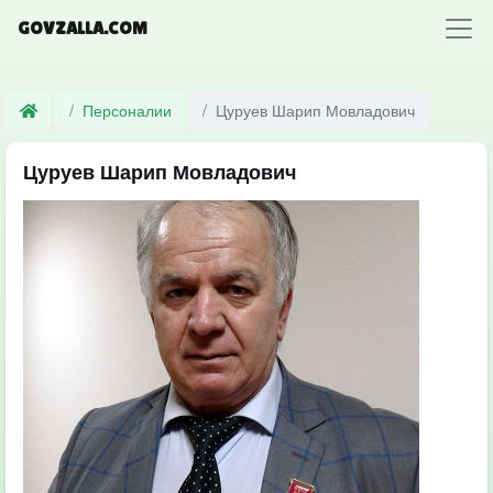
GOVZALLA.COM
Персоналии
Цуруев Шарип Мовладович
Цуруев Шарип Мовладович