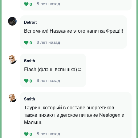
8 лет назад
0
Detroit
Вспомнил! Название этого напитка Фреш!!!
8 лет назад
0
Smith
Flash (флэш, вспышка)☺
8 лет назад
0
Smith
Таурин, который в составе энергетиков
также пихают в детское питание Nestogen и
Малыш.
8 лет назад
0