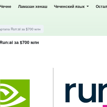
 Чечне
Ламазан хенаш
Чеченский язык
Оста
ртапа Run:ai за $700 млн
un:ai за $700 млн