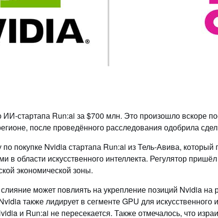
ИИ-стартапа Run:ai за $700 млн. Это произошло вскоре пос
ионе, после проведённого расследования одобрила сделку
по покупке Nvidia стартапа Run:ai из Тель-Авива, который
 в области искусственного интеллекта. Регулятор пришёл 
ской экономической зоны.
слияние может повлиять на укрепление позиций Nvidia на 
idia также лидирует в сегменте GPU для искусственного ин
vidia и Run:ai не пересекается. Также отмечалось, что изр