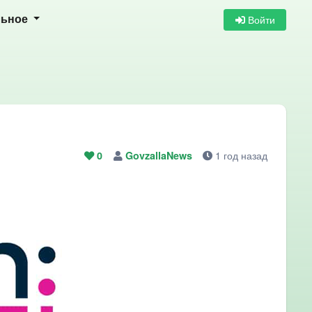
Войти
льное
1 год назад
0
GovzallaNews