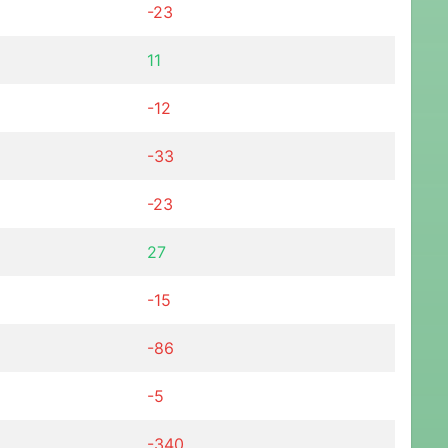
-23
11
-12
-33
-23
27
-15
-86
-5
-340