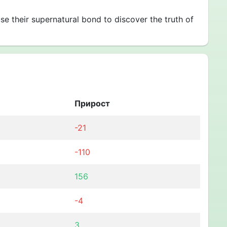
 their supernatural bond to discover the truth of
Прирост
-21
-110
156
-4
3