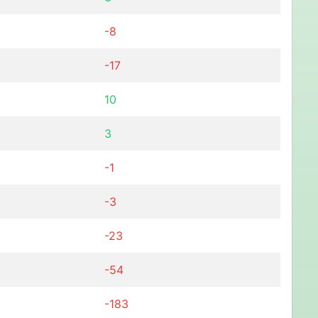
-8
-17
10
3
-1
-3
-23
-54
-183