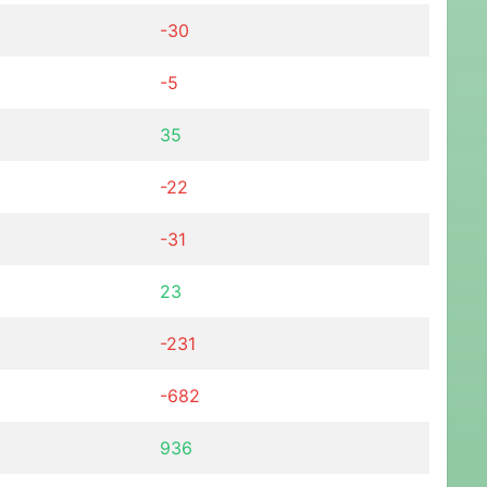
-30
-5
35
-22
-31
23
-231
-682
936