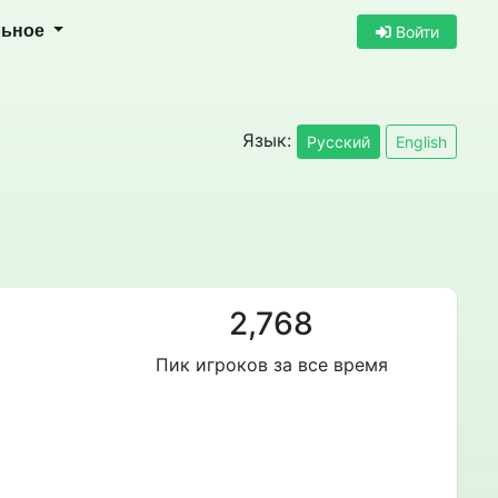
льное
Войти
Язык:
Русский
English
2,768
Пик игроков за все время