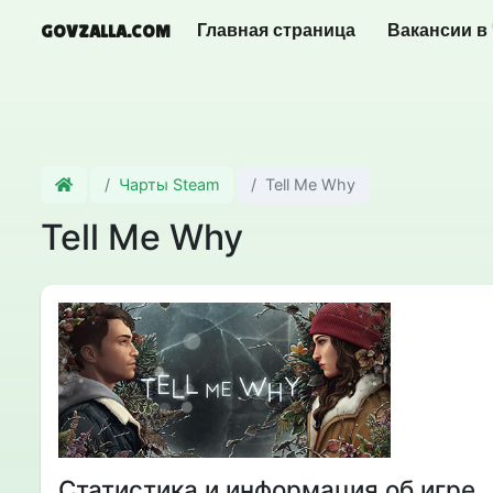
GOVZALLA.COM
Главная страница
Вакансии в
Чарты Steam
Tell Me Why
Tell Me Why
Статистика и информация об игре