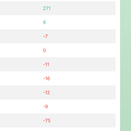
271
8
-7
0
-11
-16
-12
-9
-75