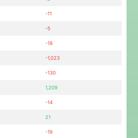
-11
-5
-18
-1,023
-130
1,209
-14
21
-19