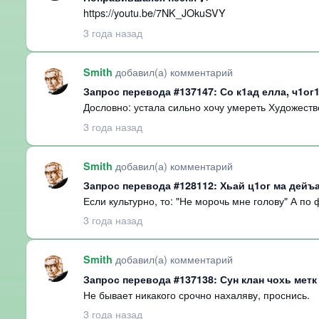
https://youtu.be/7NK_JOkuSVY
3 года назад
добавил(а) комментарий
Smith
Запрос перевода #137147: Со к1ад елла, ч1ог1
Дословно: устала сильно хочу умереть Художеств
3 года назад
добавил(а) комментарий
Smith
Запрос перевода #128112: Хьай ц1ог ма дейъ
Если культурно, то: "Не морочь мне голову" А по
3 года назад
добавил(а) комментарий
Smith
Запрос перевода #137138: Сун клан чохь мет
Не бывает никакого срочно нахаляву, проснись.
3 года назад