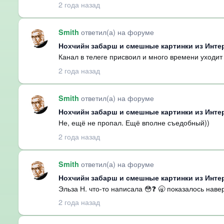
2 года назад
ответил(а) на форуме
Smith
Нохчийн забарш и смешные картинки из Инте
Канал в телеге присвоил и много времени уходит н
2 года назад
ответил(а) на форуме
Smith
Нохчийн забарш и смешные картинки из Инте
Не, ещё не пропал. Ещё вполне съедобный))
2 года назад
ответил(а) на форуме
Smith
Нохчийн забарш и смешные картинки из Инте
Эльза Н. что-то написала 😳❓ 🥱 показалось нав
2 года назад