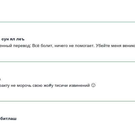
 сун ял леъ
енный перевод: Всё болит, ничего не помогает. Убейте меня веник
а
 факту не морочь свою жо#у тисичи извинений 🙂
к битлаш