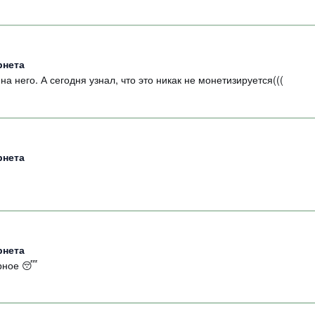
рнета
а него. А сегодня узнал, что это никак не монетизируется(((
рнета
рнета
ерное 😴