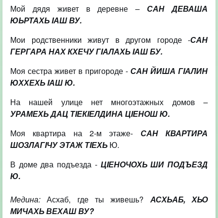
Мой дядя живет в деревне –
САН ДЕВАША
ЮЬРТАХЬ IАШ ВУ.
Мои родственники живут в другом городе -
САН
ГЕРГАРА НАХ КХЕЧУ ГIАЛАХЬ IАШ БУ.
Моя сестра живет в пригороде -
САН ЙИША ГIАЛИН
ЮХХЕХЬ IАШ Ю.
На нашей улице нет многоэтажных домов –
УРАМЕХЬ ДАЦ ТIЕКIЕЛДИНА ЦIЕНОШ Ю.
Моя квартира на 2-м этаже-
САН КВАРТИРА
ШОЗЛАГIЧУ ЭТАЖ ТIЕХЬ
Ю.
В доме два подъезда -
ЦIЕНОЧОХЬ ШИ ПОДЪЕЗД
Ю.
Медина:
Асхаб, где ты живешь?
АСХЬАБ, ХЬО
МИЧАХЬ ВЕХАШ ВУ?