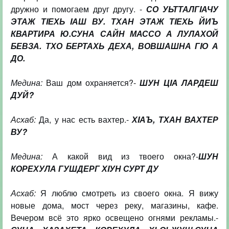
дружно и помогаем друг другу. -
СО УЬТТАЛГIАЧУ
ЭТАЖ ТIЕХЬ IАШ ВУ.
ТХАН ЭТАЖ ТIЕХЬ ЙИЪ
КВАРТИРА Ю.СУНА САЙН МАССО А ЛУЛАХОЙ
БЕВЗА. ТХО БЕРТАХЬ ДЕХА, ВОВШАШНА
ГIО А
ДО.
Медина:
Ваш дом охраняется?-
ШУН ЦIА ЛАРДЕШ
ДУЙ?
Асхаб:
Да, у нас есть вахтер.-
ХIАЪ, ТХАН ВАХТЕР
ВУ?
Медина:
А какой вид из твоего окна?-
ШУН
КОРЕХУЛА ГУШДЕРГ ХIУН СУРТ ДУ
Асхаб:
Я люблю смотреть из своего окна. Я вижу
новые дома, мост через реку, магазины, кафе.
Вечером всё это ярко освещено огнями рекламы.-