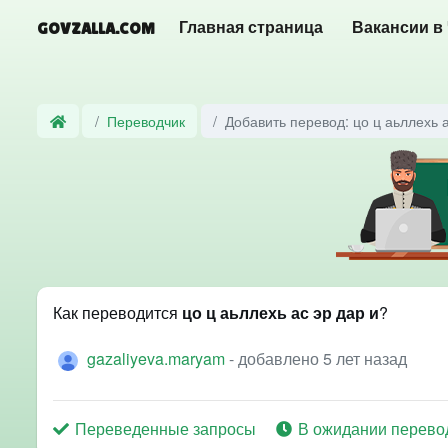
GOVZALLA.COM
Главная страница
Вакансии в
Переводчик
Добавить перевод: цо ц аьллехь а
Как переводится
цо ц аьллехь ас эр дар и
?
gazaliyeva.maryam
- добавлено 5 лет назад
Переведенные запросы
В ожидании перево