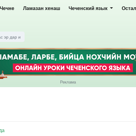
 Чечне
Ламазан хенаш
Чеченский язык
Оста
с эр дар и
Реклама
да