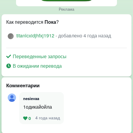
Реклама
Как переводится
Пока
?
titanlcxidjhfxj1912
- добавлено 4 года назад
Переведенные запросы
В ожидании перевода
Комментарии
nesievaa
1одикайойла
4 года назад
0