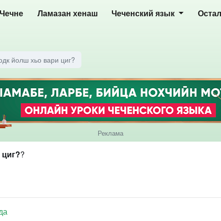
 Чечне
Ламазан хенаш
Чеченский язык
Оста
одк йолш хьо вари циг?
Реклама
 циг?
?
да