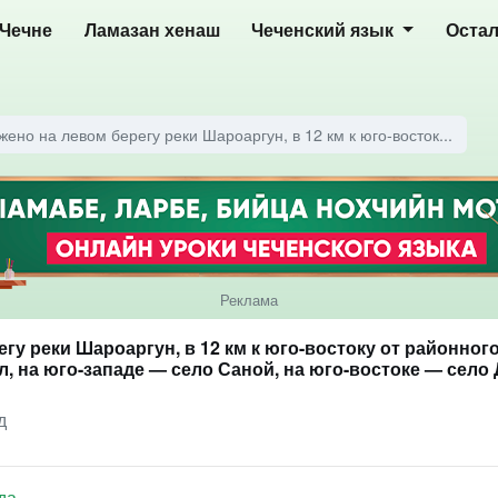
 Чечне
Ламазан хенаш
Чеченский язык
Оста
ено на левом берегу реки Шароаргун, в 12 км к юго-восток...
Реклама
гу реки Шароаргун, в 12 км к юго-востоку от районно
, на юго-западе — село Саной, на юго-востоке — село 
д
да