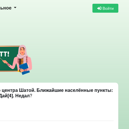
Войти
льное
го центра Шатой. Ближайшие населённые пункты:
Дай[4]. Недал
?