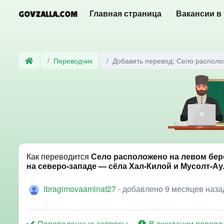
GOVZALLA.COM
Главная страница
Вакансии в
Переводчик
Добавить перевод: Село располож
Как переводится
Село расположено на левом бере
на северо-западе — сёла Хал-Килой и Мусолт-Аул
ibragimovaaminat27
- добавлено 9 месяцев наза
Переведенные запросы
В ожидании перево