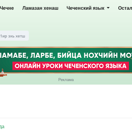
 Чечне
Ламазан хенаш
Чеченский язык
Оста
1ир эхь хетш
Реклама
да