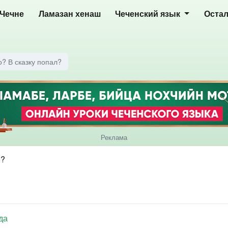
 Чечне
Ламазан хенаш
Чеченский язык
Оста
о? В сказку попал?
Реклама
?
?
да