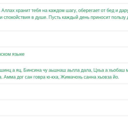
 Аллах хранит тебя на каждом шагу, оберегает от бед и дар
 и спокойствия в душе. Пусть каждый день приносит пользу 
нском языке
 шинц а яц. Бинсина чу аьшнаш аьлла дала, Цхьа а хьобаш м
а. Амма дог сан говра ю-кха, Жимачохь санна хьовза йо.