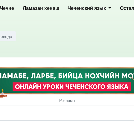
 Чечне
Ламазан хенаш
Чеченский язык
Оста
ревода
Реклама