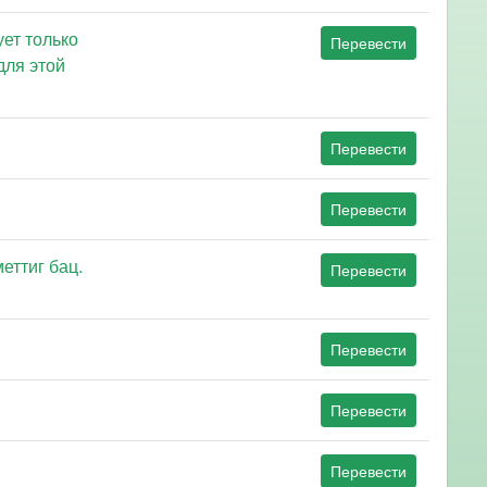
ует только
Перевести
для этой
Перевести
Перевести
еттиг бац.
Перевести
Перевести
Перевести
Перевести