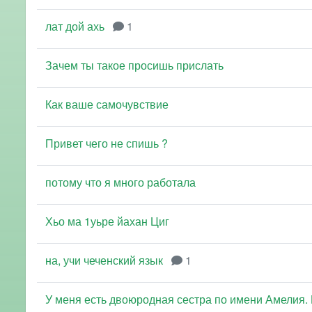
лат дой ахь
1
Зачем ты такое просишь прислать
Как ваше самочувствие
Привет чего не спишь ?
потому что я много работала
Хьо ма 1уьре йахан Циг
на, учи чеченский язык
1
У меня есть двоюродная сестра по имени Амелия. Е