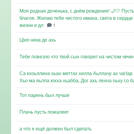
Моя родная доченька, с днём рождения! 🌙🤍 Пусть
благое. Желаю тебе чистого имана, света в сердце
жизни и дл
1
Цӏел нека де ахь
Тебе повезло что твой сын говорит на чистом чече
Са кхоьллина хьан меттах хилла Аьллачу ах чагӀар
Хьо ма яьлла юхха хьабба, Дог ахь лехна оьху со б
Тот парень был лучше
Плачь пусть пожалеет
а что я ещё должен был сделать