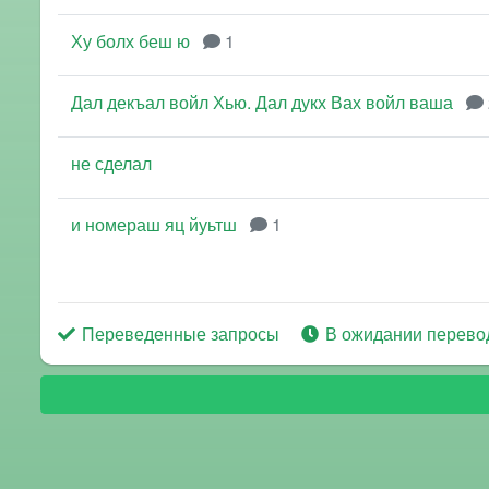
Ху болх беш ю
1
Дал декъал войл Хью. Дал дукх Вах войл ваша
не сделал
и номераш яц йуьтш
1
Переведенные запросы
В ожидании перево