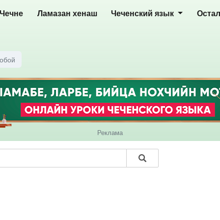
 Чечне
Ламазан хенаш
Чеченский язык
Оста
тобой
Реклама