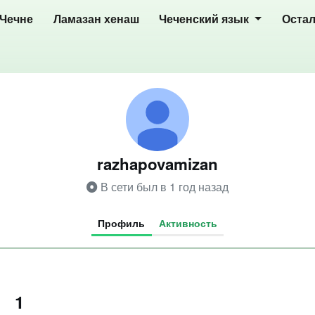
 Чечне
Ламазан хенаш
Чеченский язык
Оста
razhapovamizan
В сети был в 1 год назад
Профиль
Активность
1