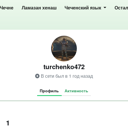
 Чечне
Ламазан хенаш
Чеченский язык
Оста
turchenko472
В сети был в 1 год назад
Профиль
Активность
1