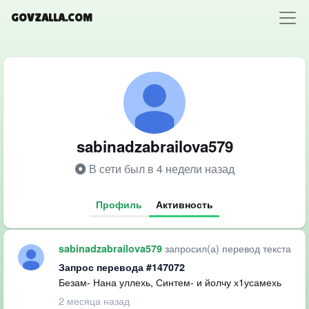
GOVZALLA.COM
sabinadzabrailova579
В сети был в 4 недели назад
Профиль
Активность
запросил(а) перевод текста
sabinadzabrailova579
Запрос перевода #147072
Безам- Нана уллехь, Синтем- и йолчу х1усамехь
2 месяца назад