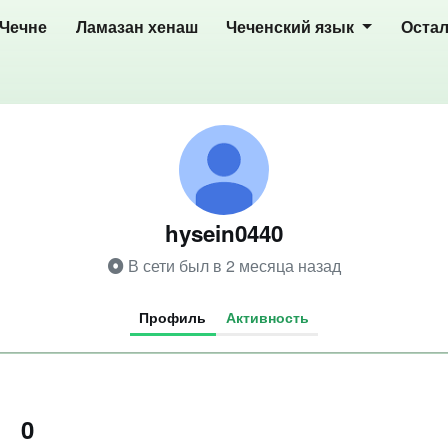
 Чечне
Ламазан хенаш
Чеченский язык
Оста
hysein0440
В сети был в 2 месяца назад
Профиль
Активность
0