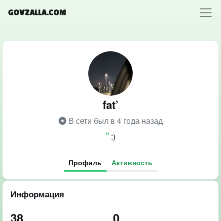
GOVZALLA.COM
fat’
В сети был в 4 года назад
:)
Профиль
Активность
Информация
38
0