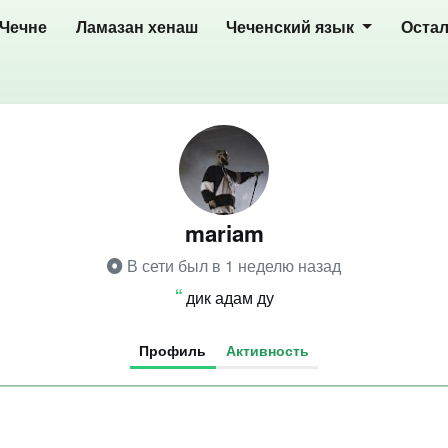
 Чечне
Ламазан хенаш
Чеченский язык
Оста
mariam
В сети был в 1 неделю назад
дик адам ду
Профиль
Активность