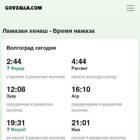
GOVZALLA.COM
Ламазан хенаш - Время намаза
Волгоград сегодня
2:44
4:44
Фаджр
Рассвет
утренняя 2-ракаатная молитва
начало восхода солнца
12:08
16:10
Зухр
Аср
полуденная 4-ракаатная
предвечерняя 4-ракаатная
молитва
молитва
19:31
21:01
Магриб
Иша
вечерняя 3-ракаатная молитва
ночная 4-ракаатная молитва.