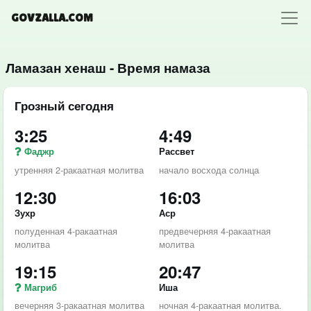
GOVZALLA.COM
Ламазан хенаш - Время намаза
Грозный сегодня
3:25
4:49
Фаджр
Рассвет
утренняя 2-ракаатная молитва
начало восхода солнца
12:30
16:03
Зухр
Аср
полуденная 4-ракаатная
предвечерняя 4-ракаатная
молитва
молитва
19:15
20:47
Магриб
Иша
вечерняя 3-ракаатная молитва
ночная 4-ракаатная молитва.