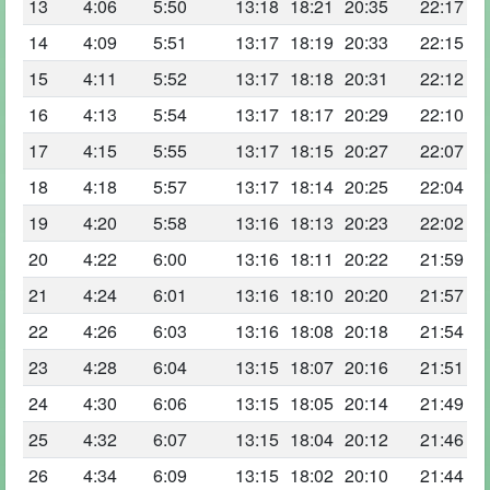
13
4:06
5:50
13:18
18:21
20:35
22:17
14
4:09
5:51
13:17
18:19
20:33
22:15
15
4:11
5:52
13:17
18:18
20:31
22:12
16
4:13
5:54
13:17
18:17
20:29
22:10
17
4:15
5:55
13:17
18:15
20:27
22:07
18
4:18
5:57
13:17
18:14
20:25
22:04
19
4:20
5:58
13:16
18:13
20:23
22:02
20
4:22
6:00
13:16
18:11
20:22
21:59
21
4:24
6:01
13:16
18:10
20:20
21:57
22
4:26
6:03
13:16
18:08
20:18
21:54
23
4:28
6:04
13:15
18:07
20:16
21:51
24
4:30
6:06
13:15
18:05
20:14
21:49
25
4:32
6:07
13:15
18:04
20:12
21:46
26
4:34
6:09
13:15
18:02
20:10
21:44