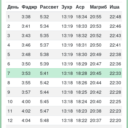
День
Фаджр
Рассвет
Зухр
Аср
Магриб
Иша
1
3:38
5:32
13:19
18:34
20:55
22:48
2
3:41
5:34
13:19
18:33
20:53
22:46
3
3:43
5:35
13:19
18:32
20:52
22:43
4
3:46
5:37
13:19
18:31
20:50
22:41
5
3:48
5:38
13:19
18:30
20:49
22:38
6
3:50
5:39
13:19
18:29
20:47
22:36
7
3:53
5:41
13:18
18:28
20:45
22:33
8
3:55
5:42
13:18
18:26
20:44
22:30
9
3:57
5:44
13:18
18:25
20:42
22:28
10
4:00
5:45
13:18
18:24
20:40
22:25
11
4:02
5:47
13:18
18:23
20:38
22:23
12
4:04
5:48
13:18
18:22
20:37
22:20