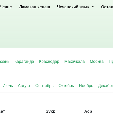
 Чечне
Ламазан хенаш
Чеченский язык
Оста
азань
Караганда
Краснодар
Махачкала
Москва
П
Июль
Август
Сентябрь
Октябрь
Ноябрь
Декабр
вет
Зухр
Аср