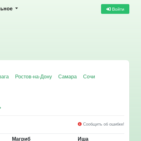
Войти
льное
рага
Ростов-на-Дону
Самара
Сочи
ь
Сообщить об ошибке!
Магриб
Иша