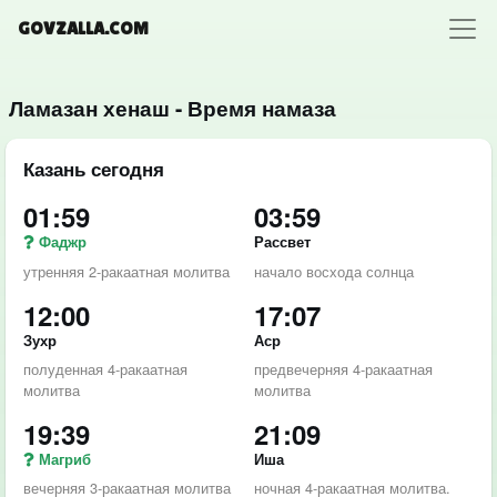
GOVZALLA.COM
Ламазан хенаш - Время намаза
Казань сегодня
01:59
03:59
Фаджр
Рассвет
утренняя 2-ракаатная молитва
начало восхода солнца
12:00
17:07
Зухр
Аср
полуденная 4-ракаатная
предвечерняя 4-ракаатная
молитва
молитва
19:39
21:09
Магриб
Иша
вечерняя 3-ракаатная молитва
ночная 4-ракаатная молитва.