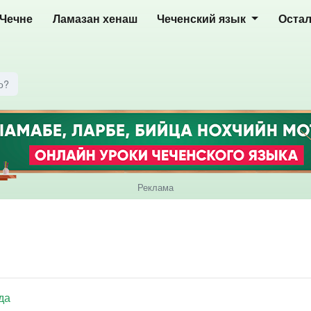
 Чечне
Ламазан хенаш
Чеченский язык
Оста
о?
Реклама
да