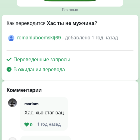
Реклама
Как переводится
Хас ты не мужчина
?
romanluboemskij69
- добавлено 1 год назад
Переведенные запросы
В ожидании перевода
Комментарии
mariam
Хас, хьо стаг вац
1 год назад
0