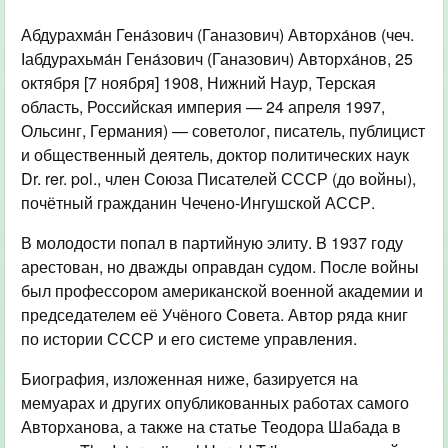
Абдурахма́н Гена́зович (Ганазович) Авторха́нов (чеч.
Ӏабдурахьма́н Гена́зович (Ганазович) Авторха́нов, 25
октября [7 ноября] 1908, Нижний Наур, Терская
область, Российская империя — 24 апреля 1997,
Ольсинг, Германия) — советолог, писатель, публицист
и общественный деятель, доктор политических наук
Dr. rer. pol., член Союза Писателей СССР (до войны),
почётный гражданин Чечено-Ингушской АССР.
В молодости попал в партийную элиту. B 1937 году
арестован, но дважды оправдан судом. После войны
был профессором американской военной академии и
председателем её Учёного Совета. Автор ряда книг
по истории СССР и его системе управления.
Биография, изложенная ниже, базируется на
мемуарах и других опубликованных работах самого
Авторханова, а также на статье Теодора Шабада в