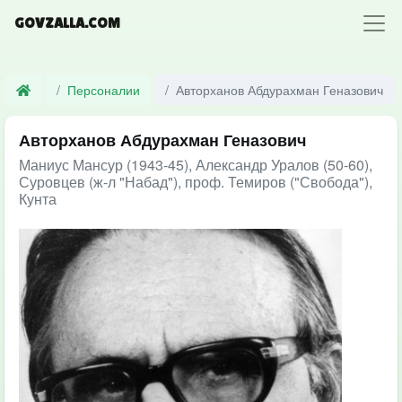
GOVZALLA.COM
Персоналии
Авторханов Абдурахман Геназович
Авторханов Абдурахман Геназович
Маниус Мансур (1943-45), Александр Уралов (50-60),
Суровцев (ж-л "Набад"), проф. Темиров ("Свобода"),
Кунта