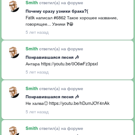
ответил(а) на форуме
Smith
Почему сразу узники брака?(
Fatik написал #6862 Такое хорошее название,
говорящее... Узники ❓😁
5 лет назад
ответил(а) на форуме
Smith
Понравившаяся песня 🎶
Антара https://youtu.be/0O6wFz3psxI
5 лет назад
ответил(а) на форуме
Smith
Понравившаяся песня 🎶
Не халва🙂 https://youtu.be/hDumJOY4nAk
5 лет назад
ответил(а) на форуме
Smith