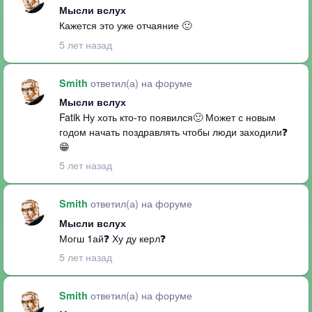
Мысли вслух
Кажется это уже отчаяние 🙂
5 лет назад
ответил(а) на форуме
Smith
Мысли вслух
Fatik Ну хоть кто-то появился🙂 Может с новым
годом начать поздравлять чтобы люди заходили❓
😁
5 лет назад
ответил(а) на форуме
Smith
Мысли вслух
Могш 1ай❓ Ху ду керл❓
5 лет назад
ответил(а) на форуме
Smith