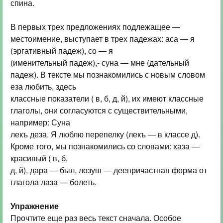
спина.
В первых трех предложениях подлежащее —
местоимение, выступает в трех падежах: аса — я
(эргативный падеж), со — я
(именительный падеж),- суна — мне (дательный
падеж). В тексте мы познакомились с новым словом
еза любить, здесь
классные показатели ( в, б, д, й), их имеют классные
глаголы, они согласуются с существительными,
например: Суна
лекъ деза. Я люблю перепелку (лекъ — в классе д).
Кроме того, мы познакомились со словами: хаза —
красивый ( в, б,
д, й), дара — был, лозуш — деепричастная форма от
глагола лаза — болеть.
Упражнение
Прочтите еще раз весь текст сначала. Особое