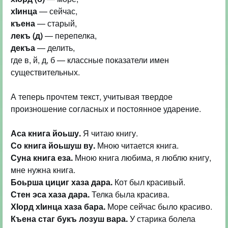
хІинца
къена
лекъ (д)
декъа
— делить,
где в, й, д, б — классные показатели имен
существительных.
А теперь прочтем текст, учитывая твердое
произношение согласных и постоянное ударение.
Аса книга йоьшу.
Со книга йоьшуш ву.
Суна книга еза.
Мною книга любима, я люблю книгу,
Боьрша цициг хаза дара.
Стен эса хаза дара.
ХІорд хІинца хаза бара.
Къена стаг букъ лозуш вара.
У старика болела