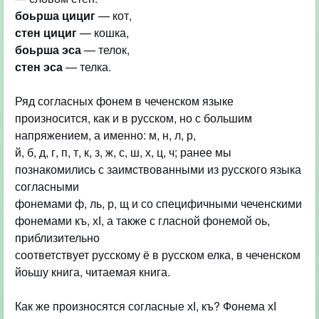
боьрша цициг
стен цициг
боьрша эса
стен эса
— телка.
Ряд согласных фонем в чеченском языке
произносится, как и в русском, но с большим
напряжением, а именно: м, н, л, р,
й, б, д, г, п, т, к, з, ж, с, ш, х, ц, ч; ранее мы
познакомились с заимствованными из русского языка
согласными
фонемами ф, ль, р, щ и со специфичными чеченскими
фонемами къ, хІ, а также с гласной фонемой оь,
приблизительно
соответствует русскому ё в русском елка, в чеченском
йоьшу книга, читаемая книга.
Как же произносятся согласные хІ, къ? Фонема хІ