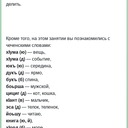
делить.
Кроме того, на этом занятии вы познакомились с
хІума (ю)
хІума (д)
юкъ (ю)
дукъ (д)
букъ (б)
боьрша
цициг (д)
кІант (в)
эса (д)
йоьшу
книга (ю, й)
хІорд (б)