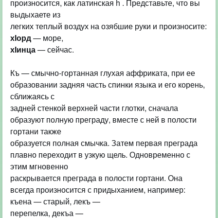
произносится, как латинская h . Представьте, что вы
выдыхаете из
хІорд
хІинца
— сейчас.
Къ — смычно-гортанная глухая аффриката, при ее
образовании задняя часть спинки языка и его корень,
сближаясь с
задней стенкой верхней части глотки, сначала
образуют полную преграду, вместе с ней в полости
гортани также
образуется полная смычка. Затем первая преграда
плавно переходит в узкую щель. Одновременно с
этим мгновенно
раскрывается преграда в полости гортани. Она
всегда произносится с придыханием, например:
къена — старый, лекъ —
перепелка, декъа —