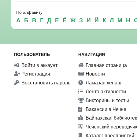
По алфавиту
А
Б
В
Г
Д
Е
Ё
Ж
З
И
Й
К
Л
М
Н
ПОЛЬЗОВАТЕЛЬ
НАВИГАЦИЯ
Войти в аккаунт
Главная страница
Регистрация
Новости
Восстановить пароль
Ламазан хенаш
Лента активности
Викторины и тесты
Вакансии в Чечне
Вайнахская библиоте
Чеченский переводчи
Каталог предприятий