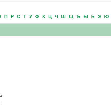
О
П
Р
С
Т
У
Ф
Х
Ц
Ч
Ш
Щ
Ъ
Ы
Ь
Э
Ю
ка
к