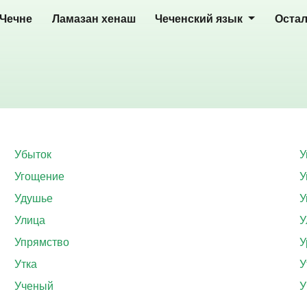
 Чечне
Ламазан хенаш
Чеченский язык
Оста
Убыток
У
Угощение
У
Удушье
У
Улица
У
Упрямство
У
Утка
У
Ученый
У