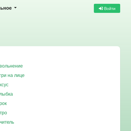
Войти
льное
вольнение
гри на лице
ксус
лыбка
рок
тро
читель