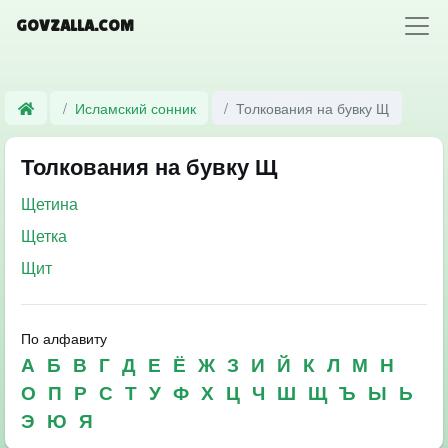
GOVZALLA.COM
Исламский сонник
Толкования на бувку Щ
Толкования на бувку Щ
Щетина
Щетка
Щит
По алфавиту
А
Б
В
Г
Д
Е
Ё
Ж
З
И
Й
К
Л
М
Н
О
П
Р
С
Т
У
Ф
Х
Ц
Ч
Ш
Щ
Ъ
Ы
Ь
Э
Ю
Я