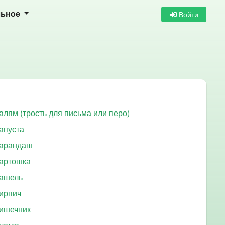
Войти
льное
алям (трость для письма или перо)
апуста
арандаш
артошка
ашель
ирпич
ишечник