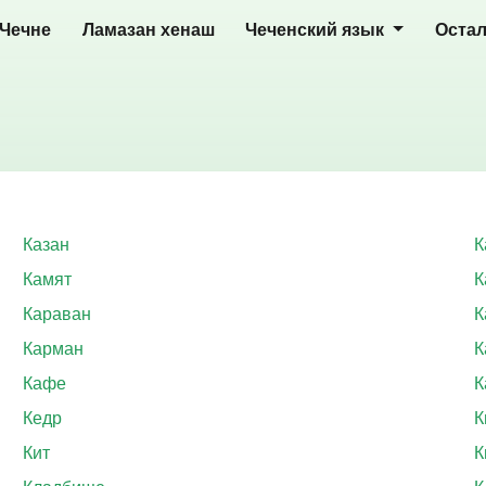
 Чечне
Ламазан хенаш
Чеченский язык
Оста
Казан
К
Камят
К
Караван
К
Карман
К
Кафе
К
Кедр
К
Кит
К