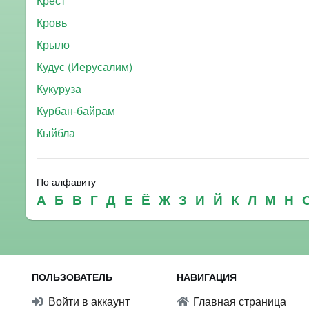
Крест
Кровь
Крыло
Кудус (Иерусалим)
Кукуруза
Курбан-байрам
Кыйбла
По алфавиту
А
Б
В
Г
Д
Е
Ё
Ж
З
И
Й
К
Л
М
Н
ПОЛЬЗОВАТЕЛЬ
НАВИГАЦИЯ
Войти в аккаунт
Главная страница