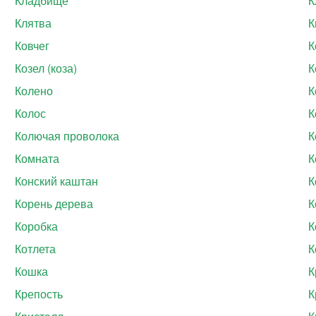
Кладбище
К
Клятва
К
Ковчег
К
Козел (коза)
К
Колено
К
Колос
К
Колючая проволока
К
Комната
К
Конский каштан
К
Корень дерева
К
Коробка
К
Котлета
К
Кошка
К
Крепость
К