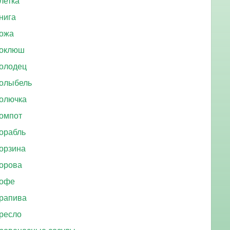
летка
нига
ожа
оклюш
олодец
олыбель
олючка
омпот
орабль
орзина
орова
офе
рапива
ресло