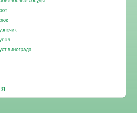
ровеносные сосуды
рот
рюк
узнечик
упол
уст винограда
Я