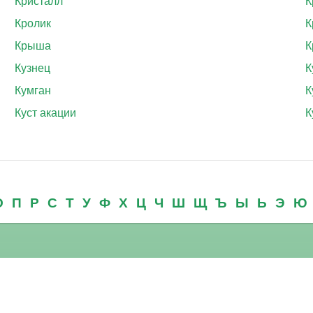
Кристалл
К
Кролик
К
Крыша
К
Кузнец
К
Кумган
К
Куст акации
К
О
П
Р
С
Т
У
Ф
Х
Ц
Ч
Ш
Щ
Ъ
Ы
Ь
Э
Ю