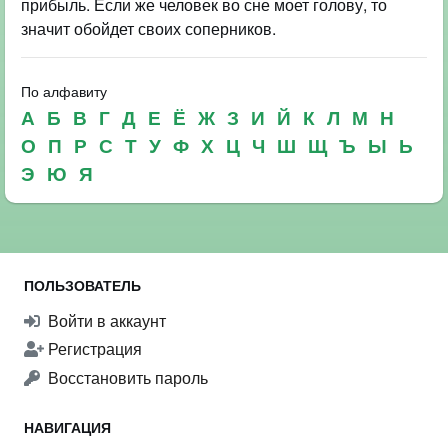
прибыль. Если же человек во сне моет голову, то
значит обойдет своих соперников.
По алфавиту
А
Б
В
Г
Д
Е
Ё
Ж
З
И
Й
К
Л
М
Н
О
П
Р
С
Т
У
Ф
Х
Ц
Ч
Ш
Щ
Ъ
Ы
Ь
Э
Ю
Я
ПОЛЬЗОВАТЕЛЬ
Войти в аккаунт
Регистрация
Восстановить пароль
НАВИГАЦИЯ