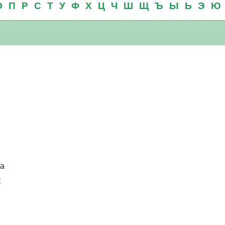
О
П
Р
С
Т
У
Ф
Х
Ц
Ч
Ш
Щ
Ъ
Ы
Ь
Э
Ю
ка
к