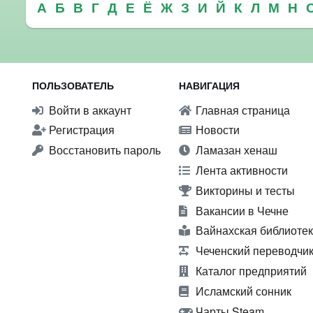
А
Б
В
Г
Д
Е
Ё
Ж
З
И
Й
К
Л
М
Н
ПОЛЬЗОВАТЕЛЬ
НАВИГАЦИЯ
Войти в аккаунт
Главная страница
Регистрация
Новости
Восстановить пароль
Ламазан хенаш
Лента активности
Викторины и тесты
Вакансии в Чечне
Вайнахская библиоте
Чеченский переводчи
Каталог предприятий
Исламский сонник
Чарты Steam