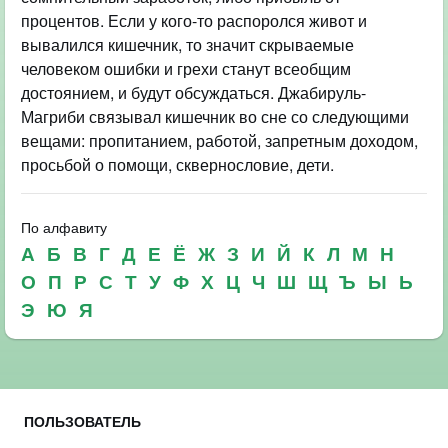
процентов. Если у кого-то распоролся живот и
вывалился кишечник, то значит скрываемые
человеком ошибки и грехи станут всеобщим
достоянием, и будут обсуждаться. Джабируль-
Магриби связывал кишечник во сне со следующими
вещами: пропитанием, работой, запретным доходом,
просьбой о помощи, сквернословие, дети.
По алфавиту
А
Б
В
Г
Д
Е
Ё
Ж
З
И
Й
К
Л
М
Н
О
П
Р
С
Т
У
Ф
Х
Ц
Ч
Ш
Щ
Ъ
Ы
Ь
Э
Ю
Я
ПОЛЬЗОВАТЕЛЬ