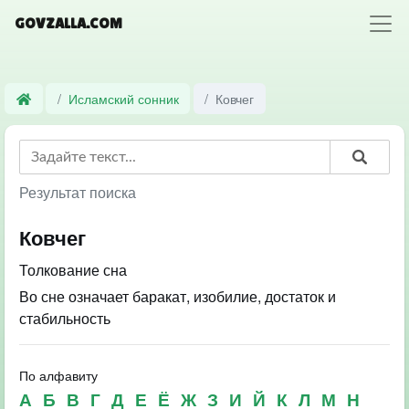
GOVZALLA.COM
Исламский сонник
Ковчег
Результат поиска
Ковчег
Толкование сна
Во сне означает баракат, изобилие, достаток и
стабильность
По алфавиту
А
Б
В
Г
Д
Е
Ё
Ж
З
И
Й
К
Л
М
Н