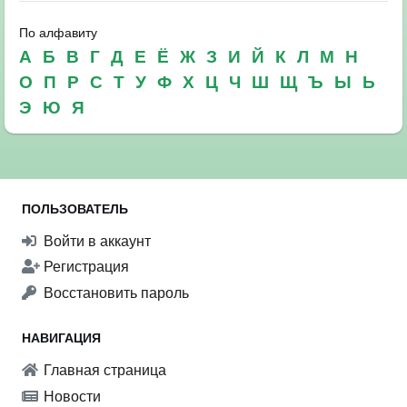
По алфавиту
А
Б
В
Г
Д
Е
Ё
Ж
З
И
Й
К
Л
М
Н
О
П
Р
С
Т
У
Ф
Х
Ц
Ч
Ш
Щ
Ъ
Ы
Ь
Э
Ю
Я
ПОЛЬЗОВАТЕЛЬ
Войти в аккаунт
Регистрация
Восстановить пароль
НАВИГАЦИЯ
Главная страница
Новости