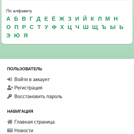
По алфавиту
А
Б
В
Г
Д
Е
Ё
Ж
З
И
Й
К
Л
М
Н
О
П
Р
С
Т
У
Ф
Х
Ц
Ч
Ш
Щ
Ъ
Ы
Ь
Э
Ю
Я
ПОЛЬЗОВАТЕЛЬ
Войти в аккаунт
Регистрация
Восстановить пароль
НАВИГАЦИЯ
Главная страница
Новости