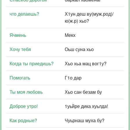
что делаешь?
Х1ун деш ву(муж.род)/
ю(ж.р) хьо?
Ячмень
Мекх
Хочу тебя
Оьш суна хьо
Когда ты приедишь?
Хьо хьа мац вог1у?
Помогать
Г1о дар
Ты моя любовь
Хьо сан безам бу
Доброе утро!
1уьйре дика хуьлда!
Как родные?
Чуьрнаш муха бу?