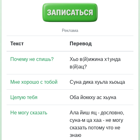
Реклама
Текст
Перевод
Почему не спишь?
Хьо в(й)ижина х1унда
в(й)ац?
Мне хорошо с тобой
Суна дика хуьла хьоьца
Целую тебя
Оба йоккху ас хьуна
Не могу сказать
Ала йиш яц - дословно,
суна-м ца хаа - не могу
сказать потому что не
знаю