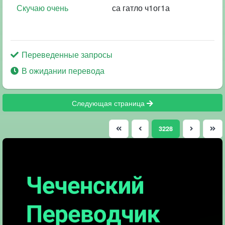
Скучаю очень
са гатло ч1ог1а
Переведенные запросы
В ожидании перевода
Следующая страница
(current)
3228