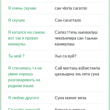
Я очень скучаю
сан чIогIа сагатло
Я скучаю
Сан сагаттало
Я катался на санках.
Салаз т1ехь хьехкалуш
вот так я провел
чекхЬелира сан 1аьнан
каникулы.
каникулаш
Ты мой ?
Хьо са вуй?
Я стесняюсь т.к не
Сай маттахь в(й)истхила
умею хорошо
цахаьарна эхь хета суна
разговаривать на
родном языке.
Я люблю другого
Суна кхиниг веза
Спасибо дорогой
баркал хьоменаг