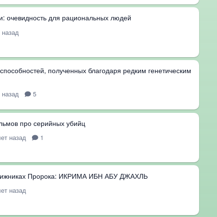
и: очевидность для рациональных людей
т назад
способностей, полученных благодаря редким генетическим
т назад
5
льмов про серийных убийц
лет назад
1
вижниках Пророка: ИКРИМА ИБН АБУ ДЖАХЛЬ
лет назад