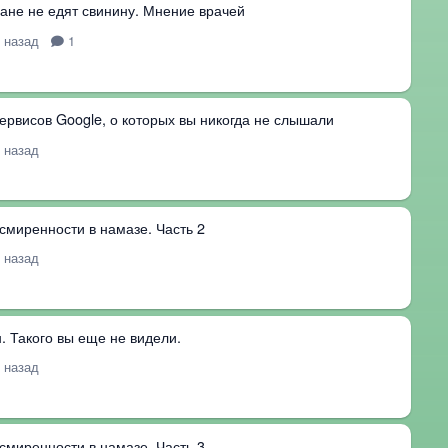
ане не едят свинину. Мнение врачей
т назад
1
сервисов Google, о которых вы никогда не слышали
т назад
смиренности в намазе. Часть 2
т назад
 Такого вы еще не видели.
т назад
смиренности в намазе. Часть 3