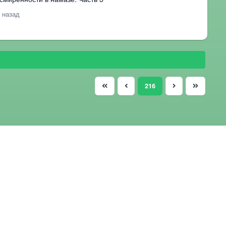
т назад
(current)
216