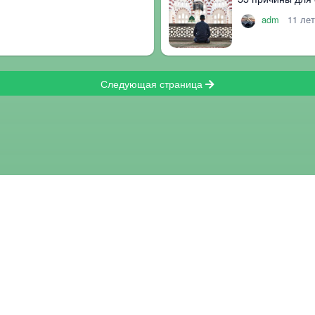
adm
11 ле
Следующая страница