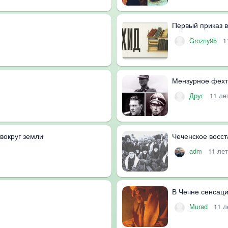
Первый приказ 
Grozny95
1
Мензурное фехт
Друг
11 ле
вокруг земли
Чеченское восст
adm
11 ле
В Чечне сенсаци
Murad
11 л