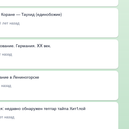
в Коране — Таухид (единобожие)
1 лет назад
ование. Германия. XX век.
т назад
ание в Лениногорске
т назад
я: недавно обнаружен тептар тайпа Хит1лой
ет назад