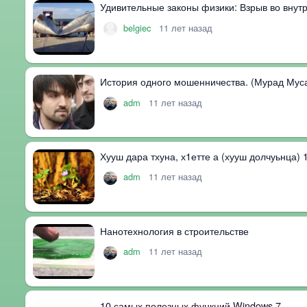
Удивительные законы физики: Взрыв во внутр
belgiec
11 лет назад
История одного мошенничества. (Мурад Мус
adm
11 лет назад
Хууш дара тхуна, х1етте а (хууш долчуьнца)
adm
11 лет назад
Нанотехнология в строительстве
adm
11 лет назад
10 самых полезных функций Windows 7