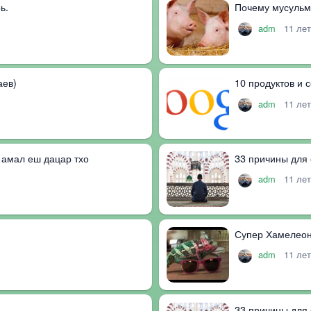
ь.
Почему мусульм
adm
11 ле
аев)
10 продуктов и 
adm
11 ле
 1амал еш дацар тхо
33 причины для 
adm
11 ле
Супер Хамелеон.
adm
11 ле
33 причины для 