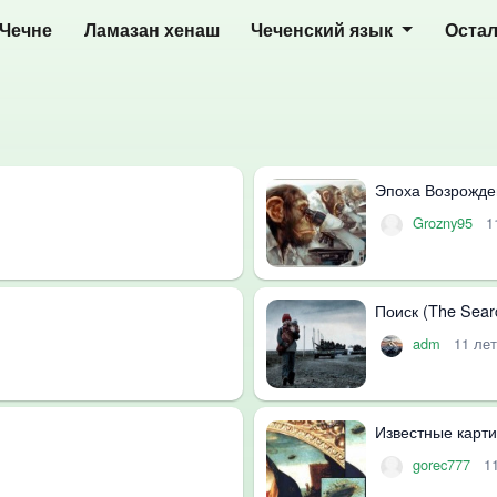
 Чечне
Ламазан хенаш
Чеченский язык
Оста
Эпоха Возрожде
Grozny95
1
Поиск (The Sear
adm
11 ле
Известные карти
gorec777
1