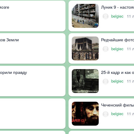
мозге
Луник 9 - насто
belgiec
11 
лков Земли
Редчайшие фото
belgiec
11 
ворили правду
25-й кадр и как
belgiec
11 
Чеченский фил
belgiec
11 