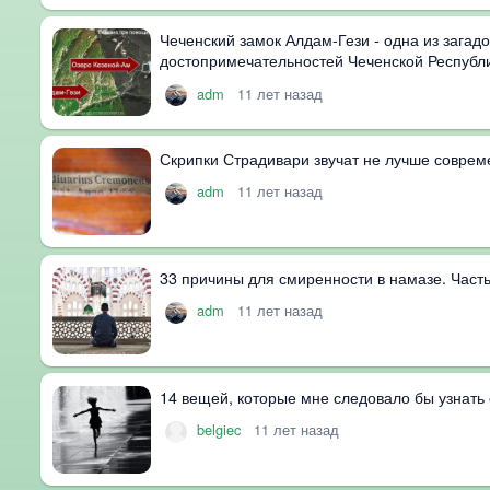
Чеченский замок Алдам-Гези - одна из загад
достопримечательностей Чеченской Республ
adm
11 лет назад
Скрипки Страдивари звучат не лучше соврем
adm
11 лет назад
33 причины для смиренности в намазе. Часть
adm
11 лет назад
14 вещей, которые мне следовало бы узнать
belgiec
11 лет назад