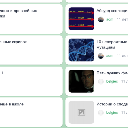
очных и древнейших
Абсурд эволюци
ики
adm
11 ле
енных скрипок
10 невероятных 
мутациям
adm
11 ле
 1
Пять лучших фи
belgiec
11 
 ещё в школе
Истории о спод
belgiec
11 